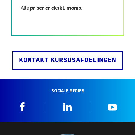
Alle
priser er ekskl. moms.
KONTAKT KURSUSAFDELINGEN
SOCIALE MEDIER
Facebook
Linkedin
YouTu