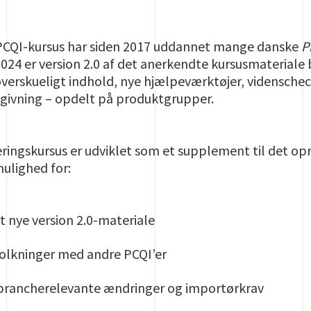
/PCQI-kursus har siden 2017 uddannet mange danske
P
 2024 er version 2.0 af det anerkendte kursusmaterial
verskueligt indhold, nye hjælpeværktøjer, videnschec
givning – opdelt på produktgrupper.
ingskursus er udviklet som et supplement til det opr
mulighed for:
et nye version 2.0-materiale
tolkninger med andre PCQI’er
 brancherelevante ændringer og importørkrav