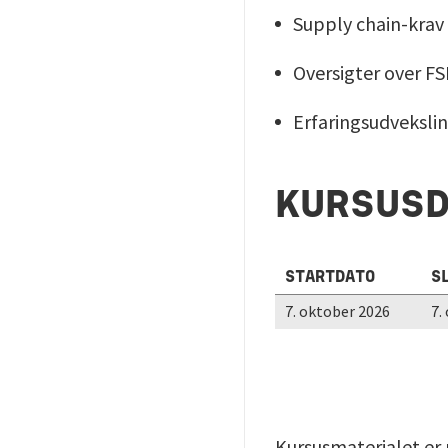
Supply chain-krav
Oversigter over F
Erfaringsudveksli
KURSUS
STARTDATO
S
7. oktober 2026
7.
Kursusmaterialet er 