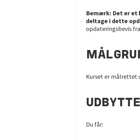
Bemærk: Det er et k
deltage i dette op
opdateringsbevis fra
MÅLGRU
Kurset er målrettet 
UDBYTT
Du får: