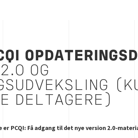
QI OPDATERINGS
2.0 OG
GSUDVEKSLING (K
RE DELTAGERE)
de er PCQI: Få adgang til det nye version 2.0-mater