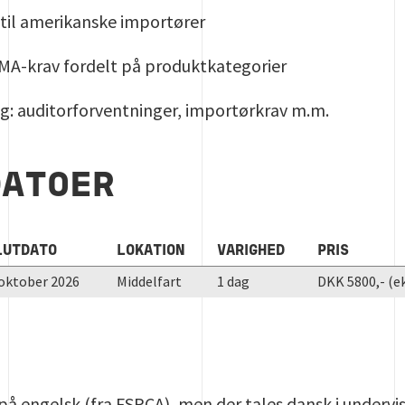
 til amerikanske importører
SMA-krav fordelt på produktkategorier
ng: auditorforventninger, importørkrav m.m.
DATOER
LUTDATO
LOKATION
VARIGHED
PRIS
 oktober 2026
Middelfart
1 dag
DKK 5800,- (e
på engelsk (fra FSPCA), men der tales dansk i undervi