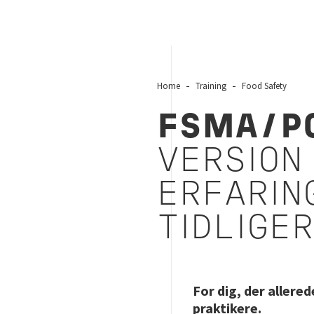
Home
Training
Food Safety
FSMA/PC
VERSION 
ERFARIN
TIDLIGE
For dig, der allere
praktikere.