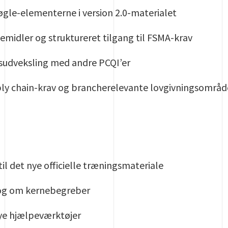
le-elementerne i version 2.0-materialet
pemidler og struktureret tilgang til FSMA-krav
gsudveksling med andre PCQI’er
ply chain-krav og brancherelevante lovgivningsområd
til det nye officielle træningsmateriale
log om kernebegreber
e hjælpeværktøjer