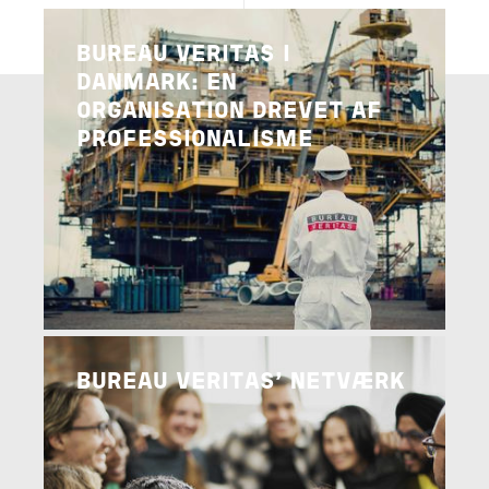
Image
BUREAU VERITAS I
DANMARK: EN
ORGANISATION DREVET AF
PROFESSIONALISME
Image
LÆS MERE
BUREAU VERITAS' NETVÆRK