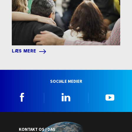
LÆS MERE
SOCIALE MEDIER
Facebook
Linkedin
YouTu
KONTAKT OS I DAG