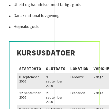
Uheld og hændelser med farligt gods
Dansk national lovgivning
Højrisikogods
KURSUSDATOER
STARTDATO
SLUTDATO
LOKATION
VARIGH
8. september
9.
Hvidovre
2 dage
2026
september
2026
22. september
23.
Fredericia
2 dage
2026
september
2026
9. februar 2027
10. februar
Fredericia
2 dage