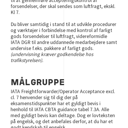
til at gennemføre accepteringskontrol af
forsendelser, der skal sendes som luftfragt, ekskl.
Kl 7.
Du bliver samtidig i stand til at udvikle procedurer
og værktøjer i forbindelse med kontrol af farligt
gods forsendelser til luftfragt, videreformidle
IATA DGR til andre uddannede medarbejdere samt
undervise f.eks. pakkere af farligt gods.
(undervisning kræver godkendelse hos
trafikstyrelsen).
MÅLGRUPPE
IATA Freightforwarder/Operator Acceptance excl.
cl. 7 henvender sig til dig der på
eksamenstidspunkter har et gyldigt bevis i
henhold til IATA CBTA guidance tabel 7.3A. Alle
med gyldigt bevis kan deltage. Dog er lovteksten
på engelsk, og det anbefales derfor, at du har et
godt kendskab til engelsk.