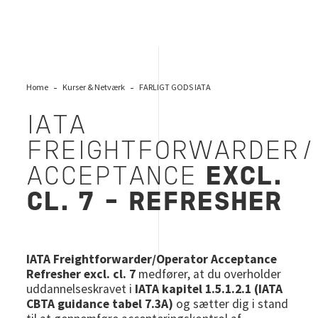
Home
Kurser & Netværk
FARLIGT GODS IATA
IATA
FREIGHTFORWARDER/
ACCEPTANCE
EXCL.
CL. 7 - REFRESHER
IATA Freightforwarder/Operator Acceptance
Refresher excl. cl. 7
medfører, at du overholder
uddannelseskravet i
IATA kapitel 1.5.1.2.1 (IATA
CBTA guidance tabel 7.3A)
og sætter dig i stand