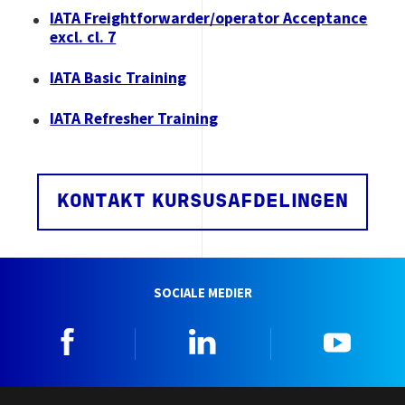
IATA Freightforwarder/operator Acceptance
excl. cl. 7
IATA Basic Training
IATA Refresher Training
KONTAKT KURSUSAFDELINGEN
SOCIALE MEDIER
Facebook
Linkedin
YouTu