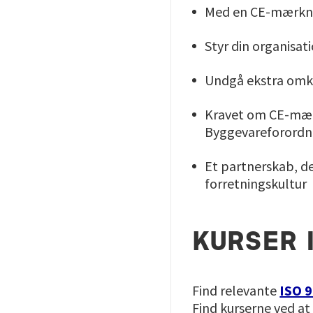
Med en CE-mærknin
Styr din organisat
Undgå ekstra omk
Kravet om CE-mærk
Byggevareforordni
Et partnerskab, de
forretningskultur
KURSER I
Find relevante
ISO 9
Find kurserne ved at 