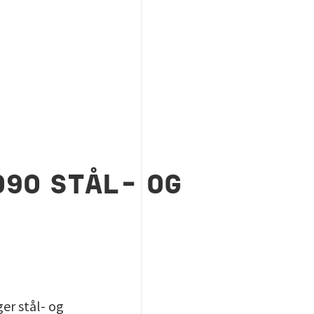
090 STÅL- OG
er stål- og