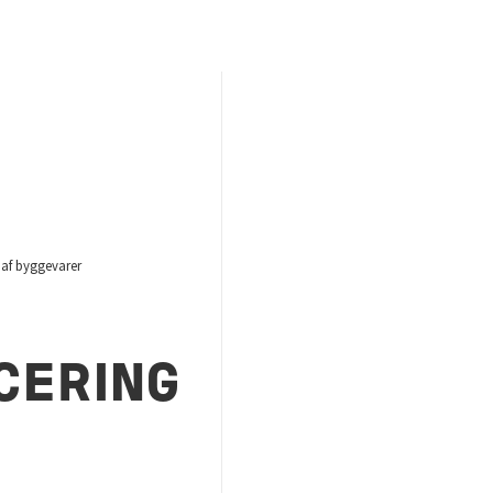
g af byggevarer
CERING