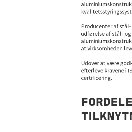
aluminiumskonstrukti
kvalitetsstyringssy
Producenter af stål
udførelse af stål- o
aluminiumskonstrukt
at virksomheden leve
Udover at være godk
efterleve kravene i I
certificering.
FORDELE
TILKNYTN