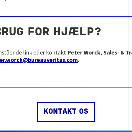
BRUG FOR HJÆLP?
nstående link eller kontakt
Peter Worck, Sales- & T
er.worck@bureauveritas.com
.
KONTAKT OS