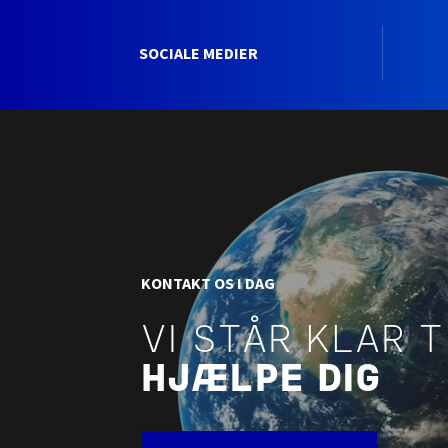
SOCIALE MEDIER
KONTAKT OS I DAG
VI STÅR KLAR T
HJÆLPE DIG