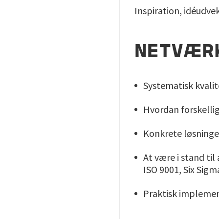
Inspiration, idéudve
NETVÆR
Systematisk kvali
Hvordan forskelli
Konkrete løsninge
At være i stand t
ISO 9001, Six Sig
Praktisk implemen