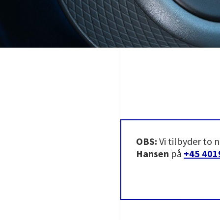
OBS:
Vi tilbyder to
Hansen
på
+45 401