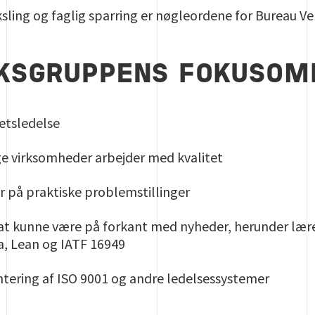
ksling og faglig sparring er nøgleordene for Bureau V
KSGRUPPENS FOKUSOM
tetsledelse
ge virksomheder arbejder med kvalitet
r på praktiske problemstillinger
il at kunne være på forkant med nyheder, herunder læ
ma, Lean og IATF 16949
tering af ISO 9001 og andre ledelsessystemer