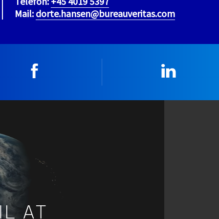
Telefon:
+45 4019 5397
Mail:
dorte.hansen@bureauveritas.com
Facebook
Linkedin
IL AT