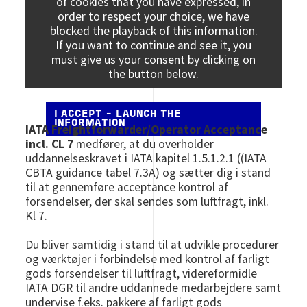
of cookies that you have expressed, in
order to respect your choice, we have
blocked the playback of this information.
If you want to continue and see it, you
must give us your consent by clicking on
the button below.
I ACCEPT - LAUNCH THE
INFORMATION
IATA Freightforwarder/Operator Acceptance
incl. CL 7
medfører, at du overholder
uddannelseskravet i IATA kapitel 1.5.1.2.1 ((IATA
CBTA guidance tabel 7.3A) og sætter dig i stand
til at gennemføre acceptance kontrol af
forsendelser, der skal sendes som luftfragt, inkl.
Kl 7.
Du bliver samtidig i stand til at udvikle procedurer
og værktøjer i forbindelse med kontrol af farligt
gods forsendelser til luftfragt, videreformidle
IATA DGR til andre uddannede medarbejdere samt
undervise f.eks. pakkere af farligt gods