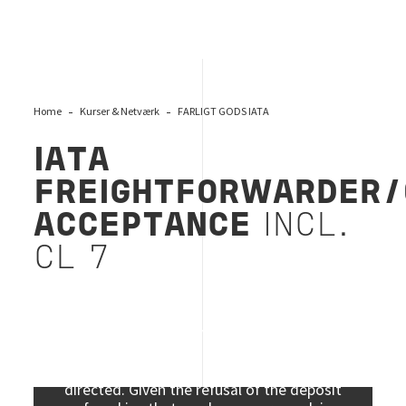
Home
Kurser & Netværk
FARLIGT GODS IATA
IATA
FREIGHTFORWARDER/
ACCEPTANCE
INCL.
CL 7
Viewing this information may result in
cookies being placed by the vendor of the
data platform to which you will be
directed. Given the refusal of the deposit