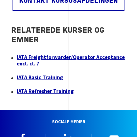
KONTAKT KURSUSAFDELINGEN
RELATEREDE KURSER OG
EMNER
IATA Freightforwarder/Operator Acceptance
excl. cl. 7
IATA Basic Training
IATA Refresher Training
SOCIALE MEDIER
Facebook
Linkedin
YouTu