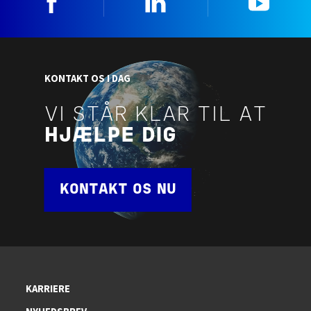
KONTAKT OS I DAG
VI STÅR KLAR TIL AT
HJÆLPE DIG
KONTAKT OS NU
KARRIERE