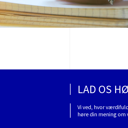
LAD OS H
Vi ved, hvor værdiful
høre din mening om v