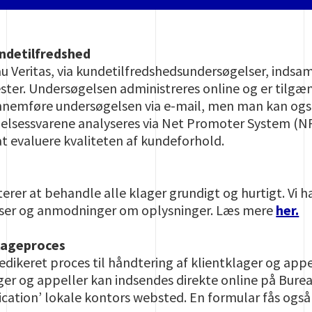
ndetilfredshed
au Veritas, via kundetilfredshedsundersøgelser, inds
ster. Undersøgelsen administreres online og er tilgæ
ennemføre undersøgelsen via e-mail, men man kan også
elsessvarene analyseres via Net Promoter System (NP
 at evaluere kvaliteten af ​​kundeforhold.
terer at behandle alle klager grundigt og hurtigt. Vi h
elser og anmodninger om oplysninger. Læs mere
her.
lageproces
dedikeret proces til håndtering af klientklager og app
ager og appeller kan indsendes direkte online på Bureau
fication’ lokale kontors websted. En formular fås også