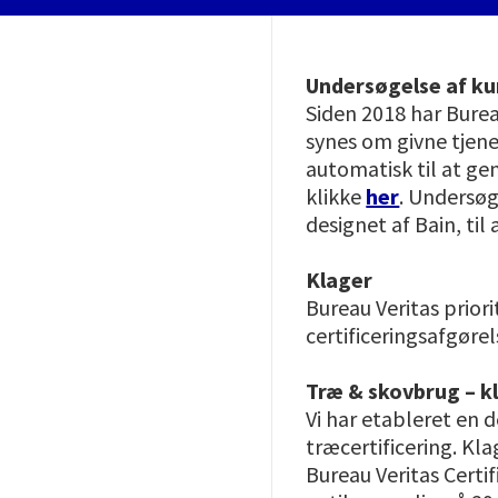
Undersøgelse af ku
Siden 2018 har Bure
synes om givne tjene
automatisk til at g
klikke
her
. Undersøg
designet af Bain, til
Klager
Bureau Veritas priori
certificeringsafgør
Træ & skovbrug – k
Vi har etableret en 
træcertificering. Kl
Bureau Veritas Certi