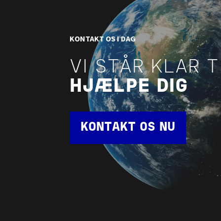
KONTAKT OS I DAG
VI STÅR KLAR T
HJÆLPE DIG
KONTAKT OS NU