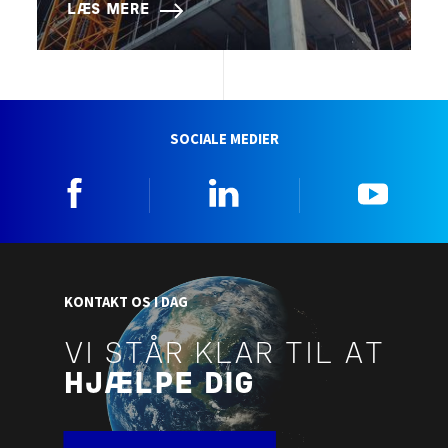
LÆS MERE
SOCIALE MEDIER
Facebook
Linkedin
YouTu
KONTAKT OS I DAG
VI STÅR KLAR TIL AT
HJÆLPE DIG