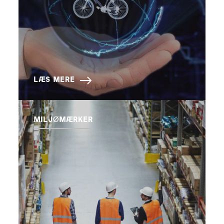
LÆS MERE
MILJØMÆRKER