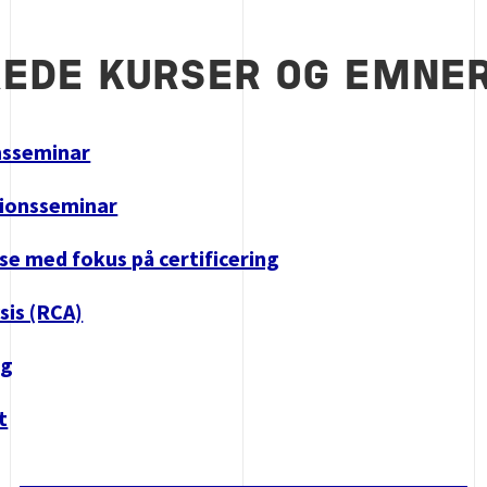
EDE KURSER OG EMNE
nsseminar
tionsseminar
se med fokus på certificering
sis (RCA)
ng
t