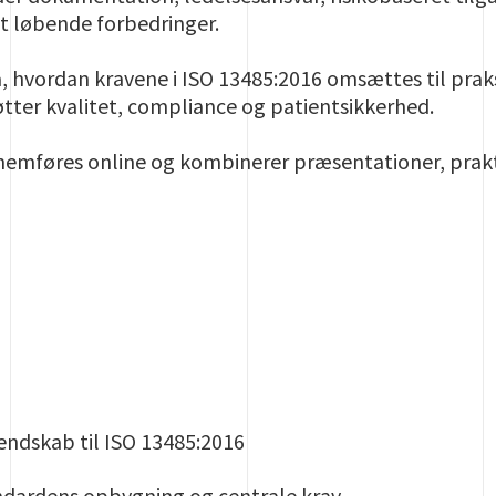
t løbende forbedringer.
å, hvordan kravene i ISO 13485:2016 omsættes til praks
tter kvalitet, compliance og patientsikkerhed.
emføres online og kombinerer præsentationer, prak
E
ndskab til ISO 13485:2016
andardens opbygning og centrale krav