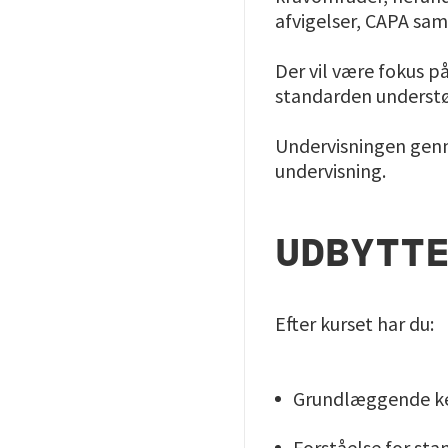
afvigelser, CAPA sam
Der vil være fokus p
standarden understø
Undervisningen genn
undervisning.
UDBYTT
Efter kurset har du:
Grundlæggende ke
Forståelse for st