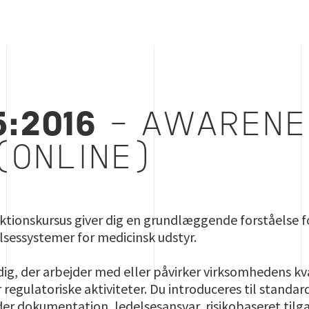
5:2016
– AWARENE
(ONLINE)
ktionskursus giver dig en grundlæggende forståelse f
elsessystemer for medicinsk udstyr.
dig, der arbejder med eller påvirker virksomhedens kv
regulatoriske aktiviteter. Du introduceres til stand
er dokumentation, ledelsesansvar, risikobaseret tilg