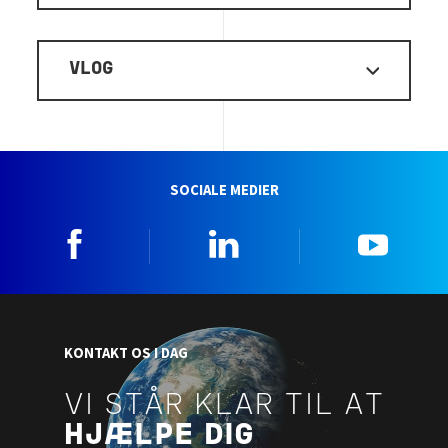
VLOG
SOCIALE MEDIER
Facebook
Linkedin
YouTu
KONTAKT OS I DAG
VI STÅR KLAR TIL AT
HJÆLPE DIG