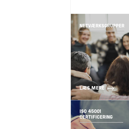
NETVÆRKSGRUPPER
LÆS MERE
ISO 45001
CERTIFICERING