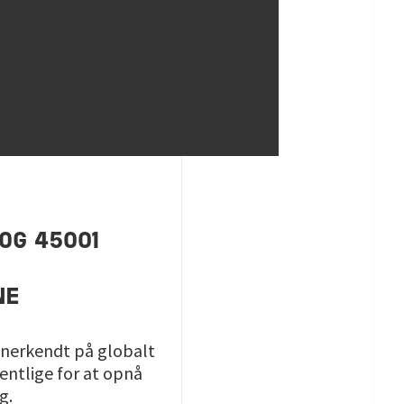
 OG 45001
NE
anerkendt på globalt
ntlige for at opnå
g.