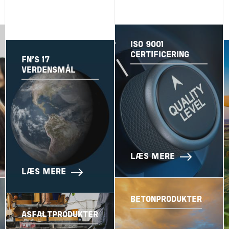
ISO 9001
CERTIFICERING
FN'S 17
VERDENSMÅL
LÆS MERE
LÆS MERE
BETONPRODUKTER
ASFALTPRODUKTER