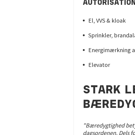
AUTORISATIO
El, VVS & kloak
Sprinkler, branda
Energimærkning a
Elevator
STARK L
BÆREDYG
"Bæredygtighed betyd
dagsordenen. Dels for