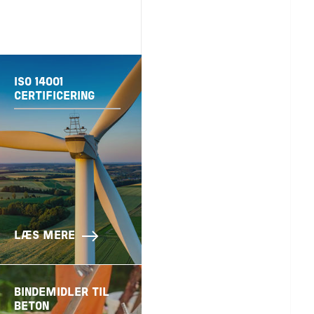
ISO 14001
CERTIFICERING
LÆS MERE
BINDEMIDLER TIL
BETON