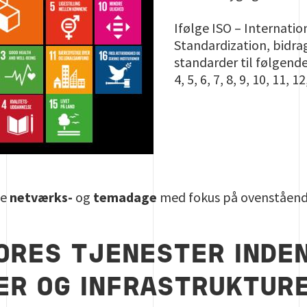
Ifølge ISO – Internatio
Standardization, bidra
standarder til følgende
4, 5, 6, 7, 8, 9, 10, 11, 1
de
netværks-
og
temadage
med fokus på ovenståend
ORES TJENESTER INDE
ER OG INFRASTRUKTUR