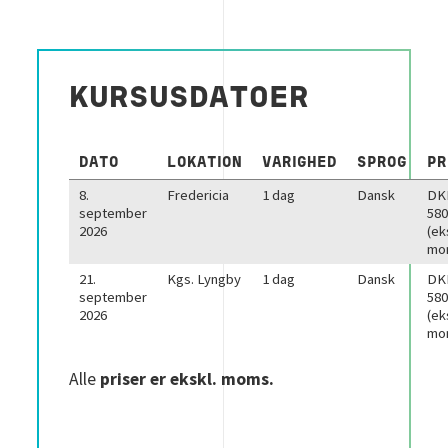
KURSUSDATOER
DATO
LOKATION
VARIGHED
SPROG
PR
8.
Fredericia
1 dag
Dansk
DK
september
580
2026
(ek
mo
21.
Kgs. Lyngby
1 dag
Dansk
DK
september
580
2026
(ek
mo
Alle
priser er ekskl. moms.