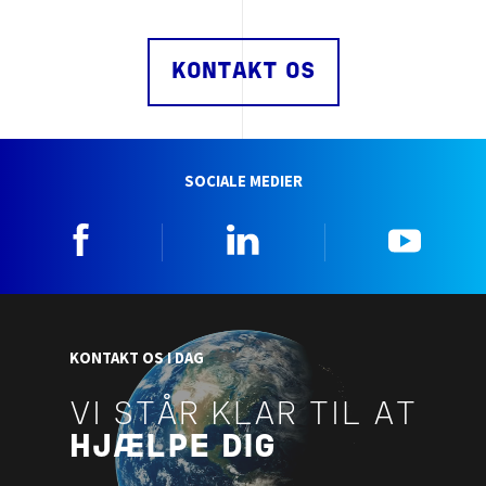
KONTAKT OS
SOCIALE MEDIER
Facebook
Linkedin
YouTu
KONTAKT OS I DAG
VI STÅR KLAR TIL AT
HJÆLPE DIG