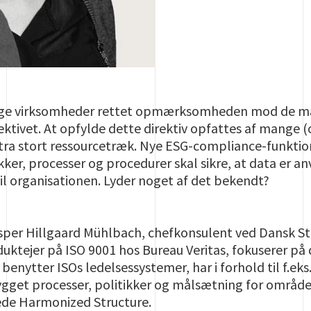
nge virksomheder rettet opmærksomheden mod de man
ektivet. At opfylde dette direktiv opfattes af mange
tra stort ressourcetræk. Nye
ESG-compliance-funktion
kker, processer og procedurer skal sikre, at data er an
 til organisationen. Lyder noget af det bekendt?
per Hillgaard Mühlbach, chefkonsulent ved Dansk St
uktejer på ISO 9001 hos Bureau Veritas, fokuserer på
g benytter ISOs ledelsessystemer, har i forhold til f.
ygget processer, politikker og målsætning for område
de Harmonized Structure.