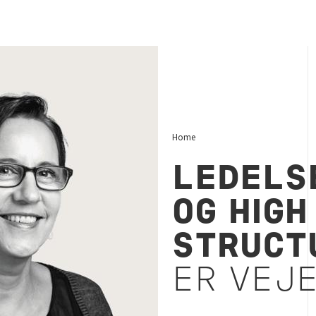
anne Lykkeberg, Bureau Veritas | Bureau Veritas Kick
Home
LEDELS
OG HIGH
STRUCT
ER VEJ