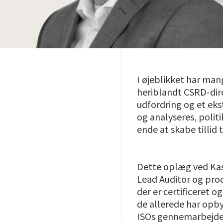
I øjeblikket har ma
heriblandt CSRD-dir
udfordring og et eks
og analyseres, politi
ende at skabe tillid
Dette oplæg ved Kas
Lead Auditor og prod
der er certificeret o
de allerede har opb
ISOs gennemarbejde