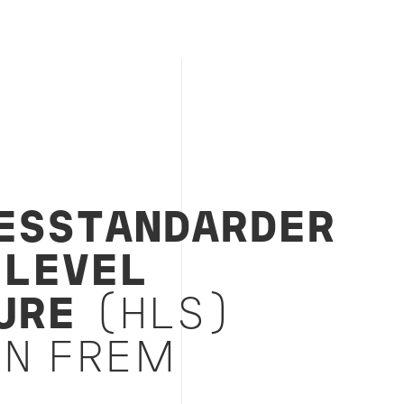
 Off 2024, underside
ESSTANDARDER
 LEVEL
URE
(HLS)
EN FREM