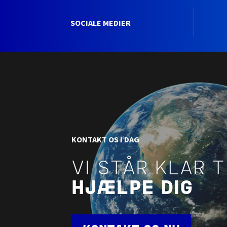
SOCIALE MEDIER
KONTAKT OS I DAG
VI STÅR KLAR T
HJÆLPE DIG