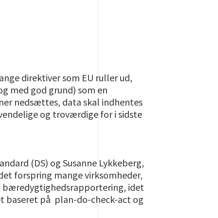
ge direktiver som EU ruller ud,
 (og med god grund) som en
er nedsættes, data skal indhentes
vendelige og troværdige for i sidste
andard (DS) og Susanne Lykkeberg,
 det forspring mange
virksomheder,
eks. bæredygtighedsrapportering, idet
t baseret på
plan-do-check-act og