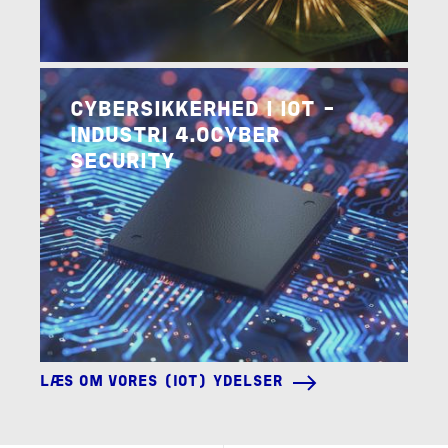
Image
LÆS OM VORES (OT) YDELSER
CYBERSIKKERHED I IOT -
INDUSTRI 4.0CYBER
SECURITY
LÆS OM VORES (IOT) YDELSER