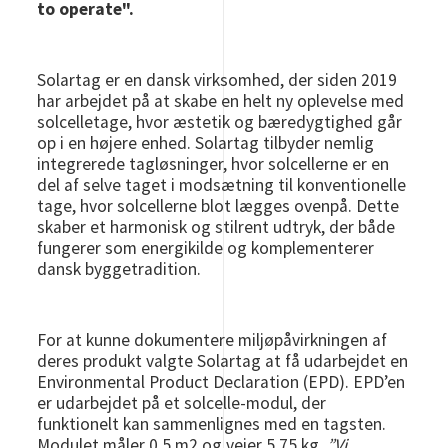
to operate".
Solartag er en dansk virksomhed, der siden 2019
har arbejdet på at skabe en helt ny oplevelse med
solcelletage, hvor æstetik og bæredygtighed går
op i en højere enhed. Solartag tilbyder nemlig
integrerede tagløsninger, hvor solcellerne er en
del af selve taget i modsætning til konventionelle
tage, hvor solcellerne blot lægges ovenpå. Dette
skaber et harmonisk og stilrent udtryk, der både
fungerer som energikilde og komplementerer
dansk byggetradition.
For at kunne dokumentere miljøpåvirkningen af
deres produkt valgte Solartag at få udarbejdet en
Environmental Product Declaration (EPD). EPD’en
er udarbejdet på et solcelle-modul, der
funktionelt kan sammenlignes med en tagsten.
Modulet måler 0,5 m2 og vejer 5,75 kg.
”Vi