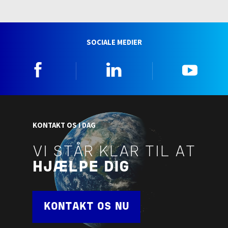
SOCIALE MEDIER
Facebook
Linkedin
YouTu
KONTAKT OS I DAG
VI STÅR KLAR TIL AT
HJÆLPE DIG
KONTAKT OS NU