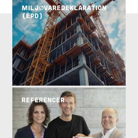
MILJØVAREDEKLARATION
(EPD)
Image
LÆS MERE
REFERENCER