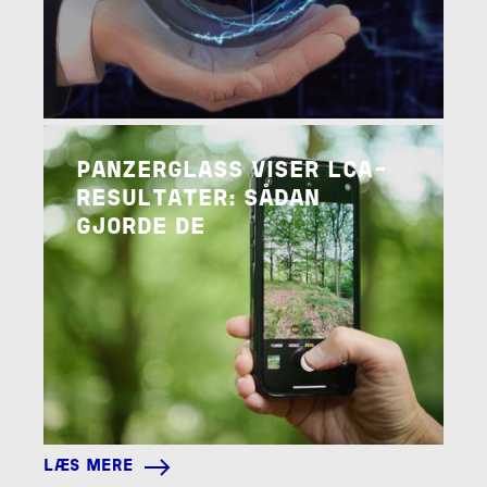
Image
LÆS MERE
PANZERGLASS VISER LCA-
RESULTATER: SÅDAN
GJORDE DE
LÆS MERE