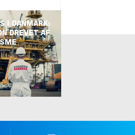
S I DANMARK:
ON DREVET AF
ISME