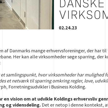
DANSKE
VIRKSO
02.24.23
 en af Danmarks mange erhvervsforeninger, der har ti
ane. Her kan alle virksomheder søge sparring, der kny
:
 et samlingspunkt, hvor virksomheder har mulighed for
es et netværk til sparring omkring regler, love, udvik
rph, Forretningsudvikler i Business Kolding.
ar en vision om at udvikle Koldings erhvervsliv ge
g og vidensdeling.
Det er netop i denne kontekst, at