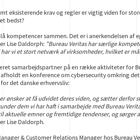
t eksisterende krav og regler er vigtig viden for st
et bedst?
slå kompetencer sammen. Det er i anerkendelsen af eg
ger Lise Daldorph:
”Bureau Veritas har særlige kompete
 har vi et stort netværk af virksomheder, hvilket er m
været samarbejdspartner på en række aktiviteter for 
 afholdt en konference om cybersecurity omkring det 
 for det danske erhvervsliv:
 ønsker at få udvidet deres viden, og sætter derfor sto
nder dem vi har haft i samarbejde med Bureau Veritas
l aktuelle emner og fremtidige tendenser, og sørger al
er Lise Daldorph.
Manager & Customer Relations Manager hos Bureau Veri