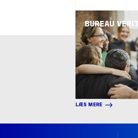
Image
BUREAU VERI
LÆS MERE