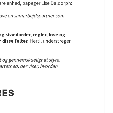
jere enhed, påpeger Lise Daldorph:
at have en samarbejdspartner som
g standarder, regler, love og
disse felter.
Hertil understreger
t og gennemskueligt at styre,
sartethed, der viser, hvordan
RES