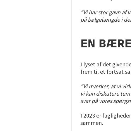
”Vi har stor gavn af 
på bølgelængde i den
EN BÆRE
I lyset af det given
frem til et fortsat 
”Vi mærker, at vi vir
vi kan diskutere tema
svar på vores spørgs
I 2023 er faglighede
sammen.