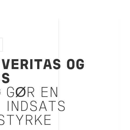
 VERITAS OG
SS
G
GØR EN
 INDSATS
 STYRKE