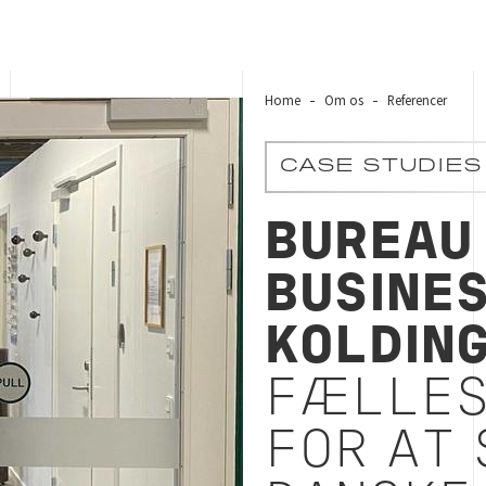
Home
Om os
Referencer
ats for at styrke danske virksomheder
CASE STUDIES
BUREAU
BUSINE
KOLDIN
FÆLLES
FOR AT