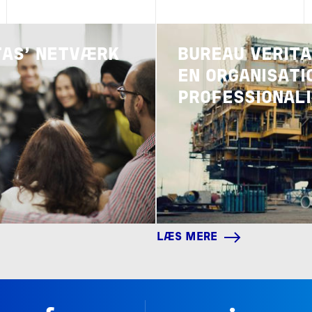
Image
TAS' NETVÆRK
BUREAU VERITA
EN ORGANISATI
PROFESSIONAL
LÆS MERE